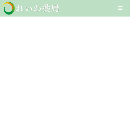
Skip
Togg
to
Navi
content
Home
嘔気
在宅医療サービス
Client-Focused Leadership
オンライン医療サービス
Skills
医療DXへの取組み
採用情報
お問合せ