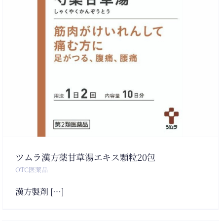
ツムラ漢方薬甘草湯エキス顆粒20包
OTC医薬品
漢方製剤 […]