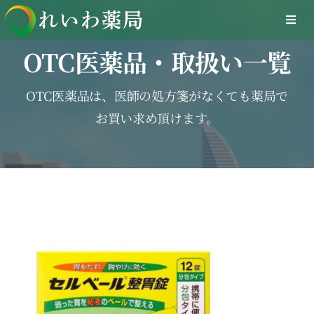
Skip
Togg
to
Navi
content
OTC医薬品・取扱い一覧
Home
OTC医薬品は、医師の処方箋がなくても薬局で
在宅医療サービス
お買い求め頂けます。
オンライン医療サービス
医療DXへの取組み
採用情報
お問合せ