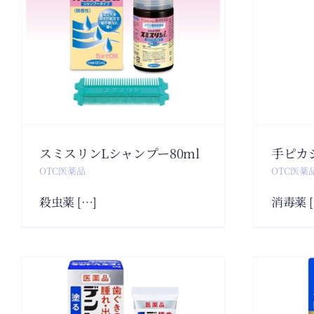
ン
手ピカジェル
P250mL
OTC医薬品
スミスリンLシャンプー80ml
手ピカジ
OTC医薬品
OTC医薬
殺虫薬 […]
消毒薬 [