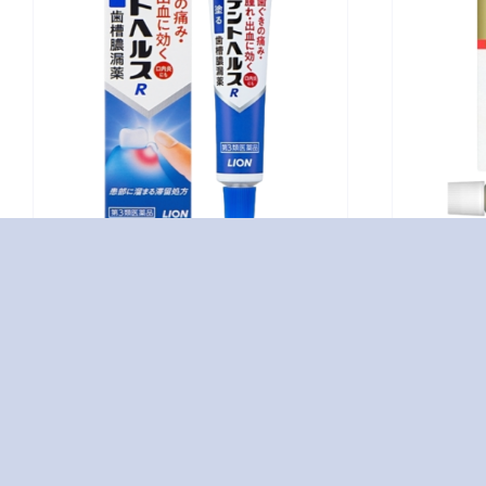
トラフル軟膏PRO
g
クイック5g
OTC医薬品
デントヘルスR10g
トラフ
OTC医薬品
OTC医薬
歯痛•歯槽膿漏藥 […]
口内炎用