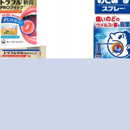
のどぬ～るスプレ
アレルビ
ー長いノズル15mL
OTC医
OTC医薬品
ル軟膏PROクイック5g
のどぬ～るスプレー長
品
ル15mL
薬 […]
OTC医薬品
口腔咽頭藥 […]