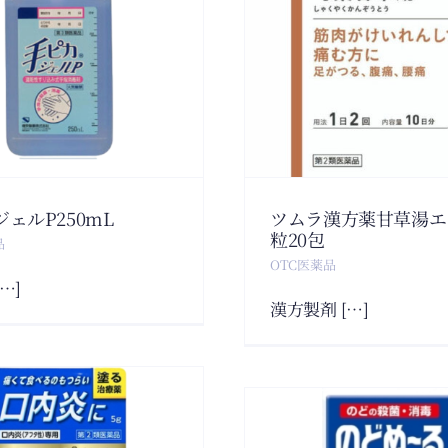
ツムラ漢方薬甘草
ニコチネ
湯エキス顆粒20包
ステップ
OTC医薬品
OTC医
ェルP250mL
ツムラ漢方薬甘草湯エ
粒20包
品
OTC医薬品
…]
漢方製剤 […]