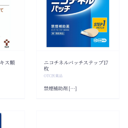
ルバッチ
17枚
薬品
キス顆
ニコチネルバッチステップ17
枚
OTC医薬品
禁煙補助剤 […]