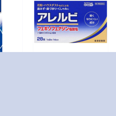
28錠
薬品
いノズ
アレルビ28錠
OTC医薬品
鼻炎用内服薬 […]