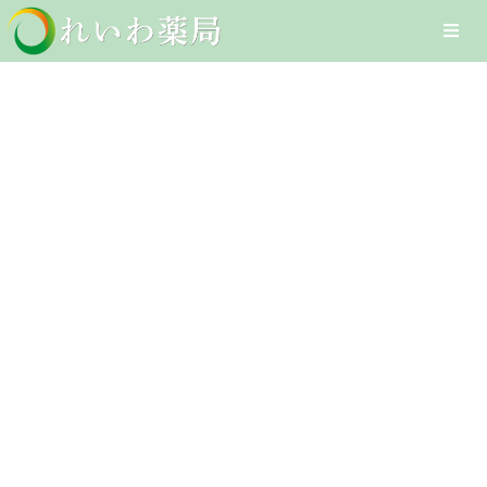
Skip
Togg
to
Navi
content
Home
乳吐き
在宅医療サービス
Client-Focused Leadership
オンライン医療サービス
Skills
医療DXへの取組み
採用情報
お問合せ