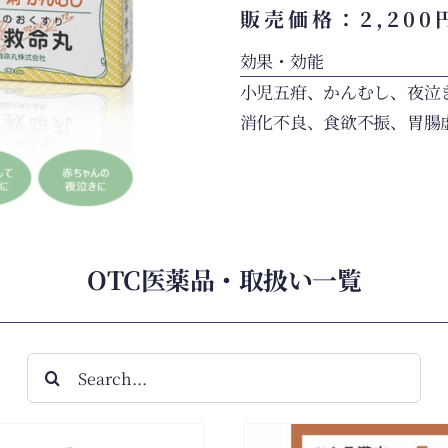
販売価格：2,20
効果・効能
小児五疳、かんむし、夜泣
消化不良、食欲不振、胃腸
OTC医薬品・取扱い一覧
検
索
…