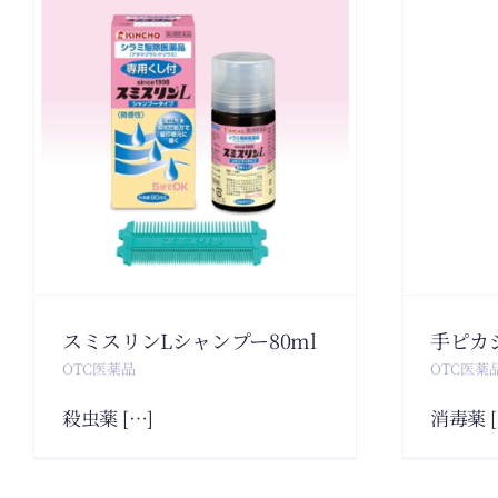
ン
手ピカジェル
P250mL
OTC医薬品
スミスリンLシャンプー80ml
手ピカジ
OTC医薬品
OTC医薬
殺虫薬 […]
消毒薬 [