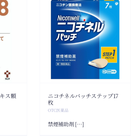
ルバッチ
17枚
薬品
キス顆
ニコチネルバッチステップ17
枚
OTC医薬品
禁煙補助剤 […]