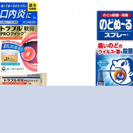
のどぬ～るスプレ
アレルビ
ー長いノズル15mL
OTC医
OTC医薬品
ル軟膏PROクイック5g
のどぬ～るスプレー長
品
ル15mL
薬 […]
OTC医薬品