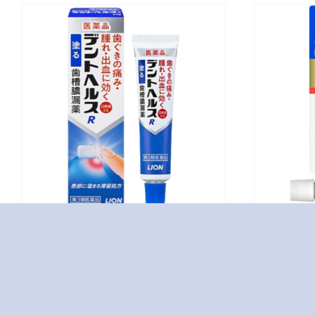
トラフル軟膏PRO
g
クイック5g
OTC医薬品
デントヘルスR10g
トラフ
OTC医薬品
OTC医薬
歯痛•歯槽膿漏藥 […]
口内炎用