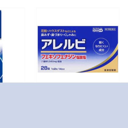
28錠
薬品
いノズ
アレルビ28錠
OTC医薬品
鼻炎用内服薬 […]