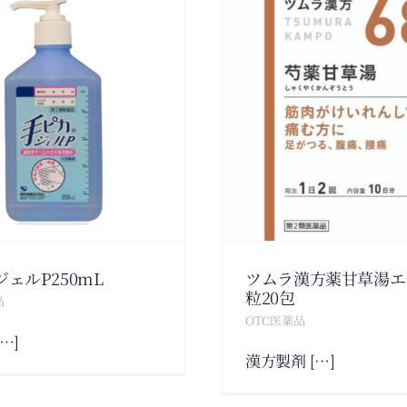
ツムラ漢方薬甘草
ニコチネ
湯エキス顆粒20包
ステップ
OTC医薬品
OTC医
ェルP250mL
ツムラ漢方薬甘草湯エ
粒20包
品
OTC医薬品
…]
漢方製剤 […]