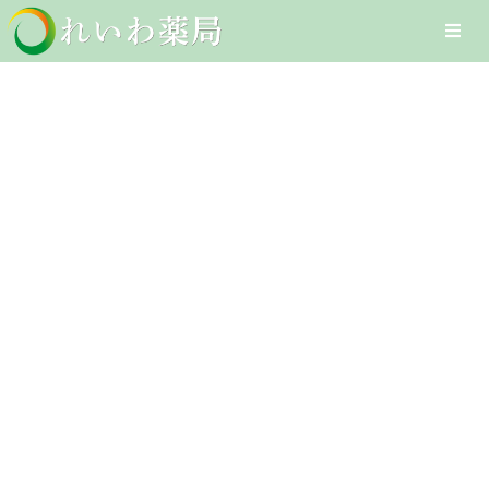
Skip
Togg
to
Navi
content
Home
鼻炎用内服薬
在宅医療サービス
Client-Focused Leadership
オンライン医療サービス
Skills
医療DXへの取組み
採用情報
お問合せ