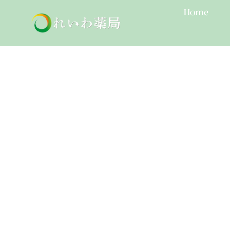
Skip
Home
to
content
骨折痛