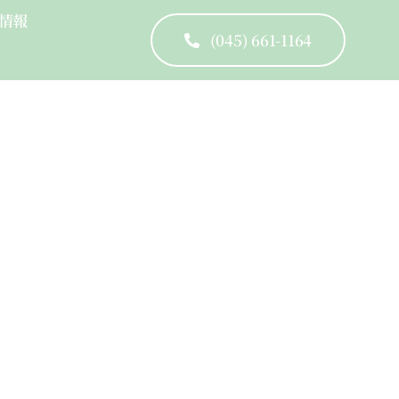
情報
(045) 661-1164
cused Leadership Skills