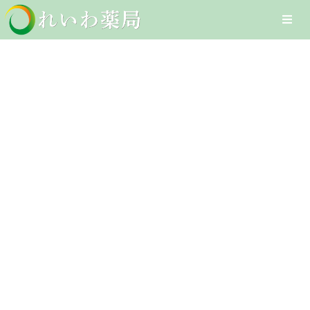
Skip
Togg
to
Navi
content
Home
食あたり
在宅医療サービス
Client-Focused Leadership
オンライン医療サービス
Skills
医療DXへの取組み
採用情報
お問合せ