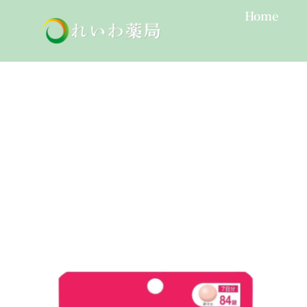
Skip
Home
to
content
血圧異常