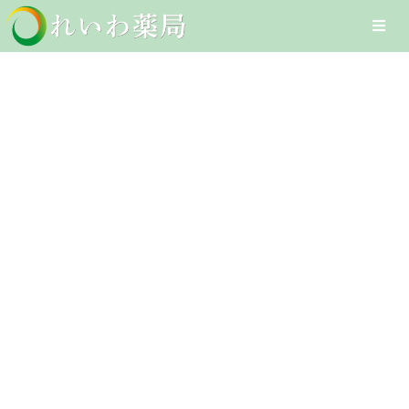
Skip
Togg
to
Navi
content
Home
肌あれ
在宅医療サービス
Client-Focused Leadership
オンライン医療サービス
Skills
医療DXへの取組み
採用情報
お問合せ