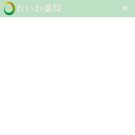
Skip
Togg
to
Navi
content
Home
禁煙補助薬
在宅医療サービス
Client-Focused Leadership
オンライン医療サービス
Skills
医療DXへの取組み
採用情報
お問合せ