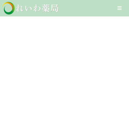
Skip
Togg
to
Navi
content
Home
眼瞼炎
在宅医療サービス
Client-Focused Leadership
オンライン医療サービス
Skills
医療DXへの取組み
採用情報
お問合せ