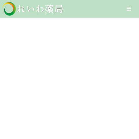
Skip
Togg
to
Navi
content
Home
疼痛
在宅医療サービス
Client-Focused Leadership
オンライン医療サービス
Skills
医療DXへの取組み
採用情報
お問合せ