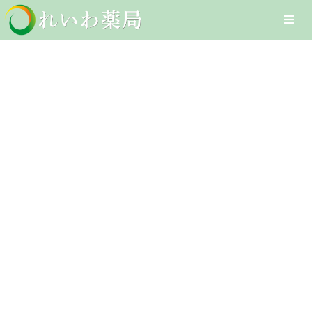
Skip
Togg
to
Navi
content
Home
産後
在宅医療サービス
Client-Focused Leadership
オンライン医療サービス
Skills
医療DXへの取組み
採用情報
お問合せ