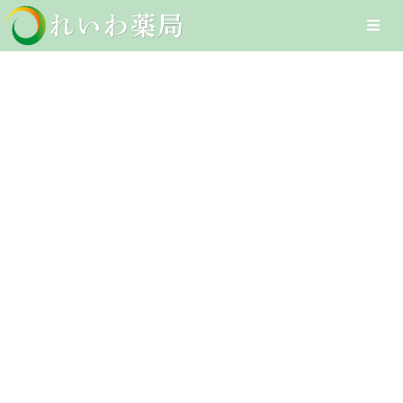
Skip
Togg
to
Navi
content
Home
湿疹
在宅医療サービス
Client-Focused Leadership
オンライン医療サービス
Skills
医療DXへの取組み
採用情報
お問合せ