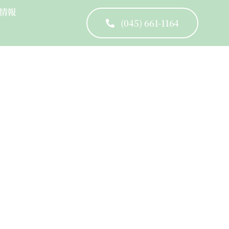
情報
(045) 661-1164
cused Leadership Skills