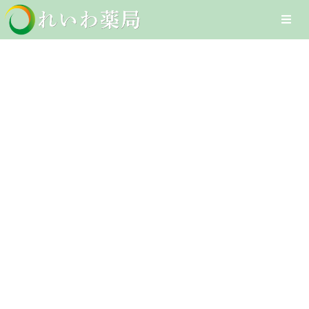
Skip
Togg
to
Navi
content
Home
整腸
在宅医療サービス
Client-Focused Leadership
オンライン医療サービス
Skills
医療DXへの取組み
採用情報
お問合せ