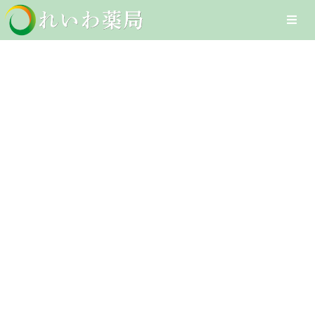
Skip
Togg
to
Navi
content
Home
成人
在宅医療サービス
Client-Focused Leadership
オンライン医療サービス
Skills
医療DXへの取組み
採用情報
お問合せ