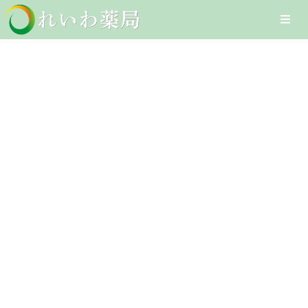
Skip
Togg
to
Navi
content
Home
口内炎
在宅医療サービス
Client-Focused Leadership
オンライン医療サービス
Skills
医療DXへの取組み
採用情報
お問合せ