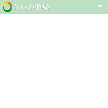
Skip
Togg
to
Navi
content
Home
口のねばり
在宅医療サービス
Client-Focused Leadership
オンライン医療サービス
Skills
医療DXへの取組み
採用情報
お問合せ