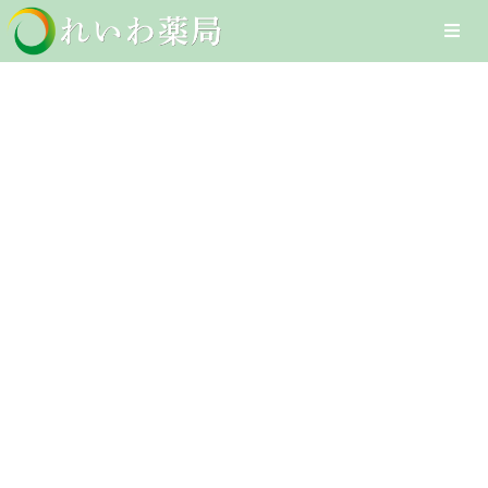
Skip
Togg
to
Navi
content
Home
便通を整える
在宅医療サービス
Client-Focused Leadership
オンライン医療サービス
Skills
医療DXへの取組み
採用情報
お問合せ