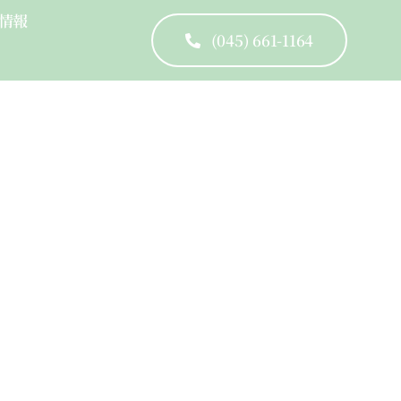
情報
(045) 661-1164
cused Leadership Skills