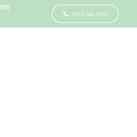
情報
(045) 661-1164
cused Leadership Skills