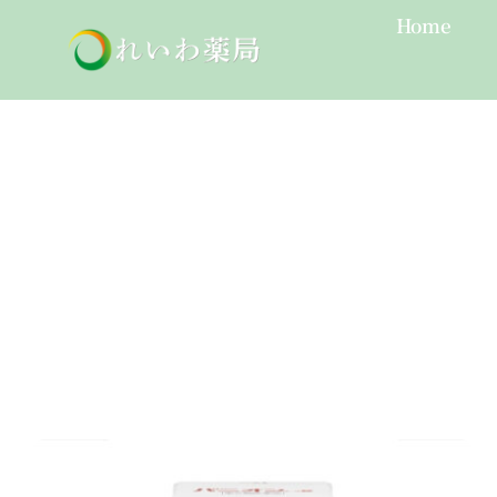
Skip
Home
to
content
むくみ