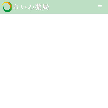
Skip
Togg
to
Navi
content
Home
のどの炎症
在宅医療サービス
Client-Focused Leadership
オンライン医療サービス
Skills
医療DXへの取組み
採用情報
お問合せ