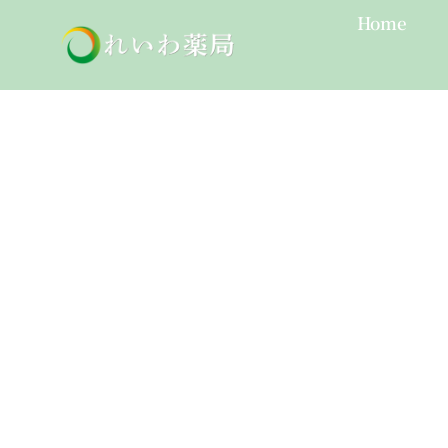
Skip
Home
to
content
どうき