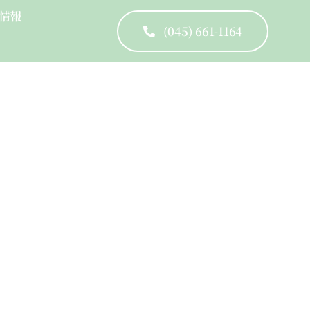
情報
(045) 661-1164
cused Leadership Skills