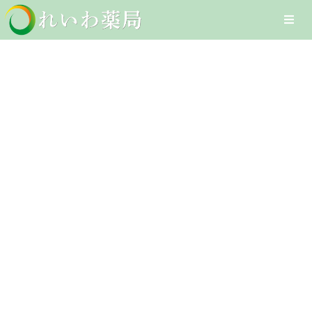
Skip
Togg
to
Navi
content
Home
かぜ薬
在宅医療サービス
Client-Focused Leadership
オンライン医療サービス
Skills
医療DXへの取組み
採用情報
お問合せ