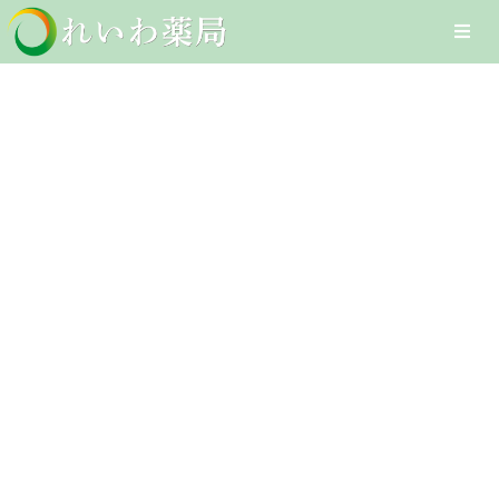
Skip
Togg
to
Navi
content
Home
いぼ痔
在宅医療サービス
Client-Focused Leadership
オンライン医療サービス
Skills
医療DXへの取組み
採用情報
お問合せ