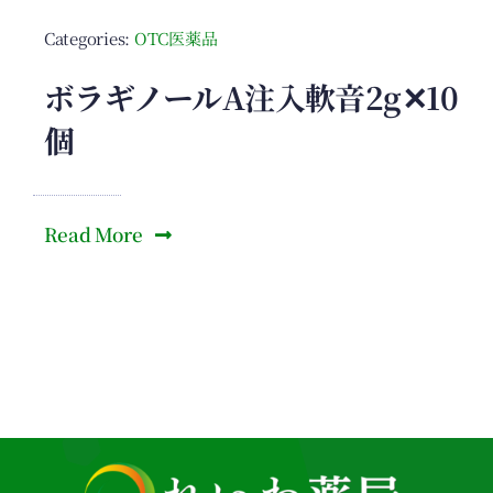
Categories:
OTC医薬品
ボラギノールA注入軟音2g✕10
個
Read More