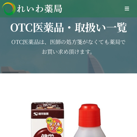
Skip
Togg
to
Navi
content
OTC医薬品・取扱い一覧
Home
OTC医薬品は、医師の処方箋がなくても薬局で
在宅医療サービス
お買い求め頂けます。
オンライン医療サービス
医療DXへの取組み
採用情報
お問合せ