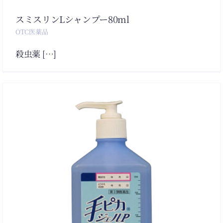
スミスリンLシャンプー80ml
OTC医薬品
殺虫薬 […]