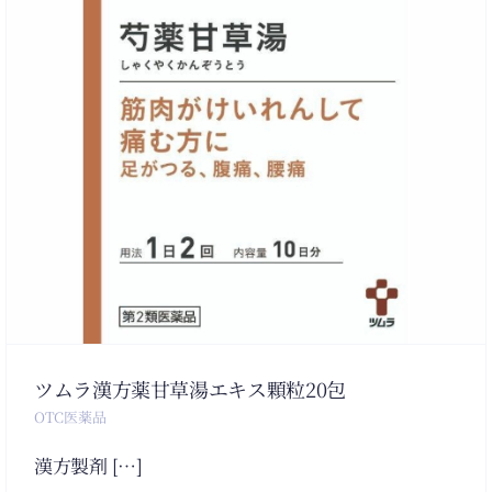
ツムラ漢方薬甘草湯エキス顆粒20包
OTC医薬品
漢方製剤 […]